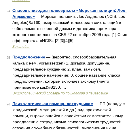
Википедия
Список эпизодов телесериала «Морская полиция: Лос-
24
Анджелес»
— Морская полиция: Лос Анджелес (NCIS: Los
Angeles)&#160; американский телесериал сочетающий в
себе элементы военной драмы и детектива, премьера
которого состоялась на CBS 22 сентября 2009 года.[1] Спин
офф сериала «NCIS».[2][3][4][5] …
Википедия
Предположение
— (вероятно, словообразовательная
25
калька с нем. voraussetzen) 1. догадка, допущение,
предварительное суждение; 2. план, замысел,
предварительное намерение; 3. общее название класса
предположений, который включает аксиому (нечто
принимаемое как&#8230; …
Энциклопедический словарь по психологии и педагогике
Психологическая помощь сотрудникам
— ПП (наряду с
26
юридической, медицинской и др.) вид практической
помощи, выражающейся в содействии самостоятельному
преодолению сотрудниками психологических трудностей
освоения служебных обязанностей, выполнения их на