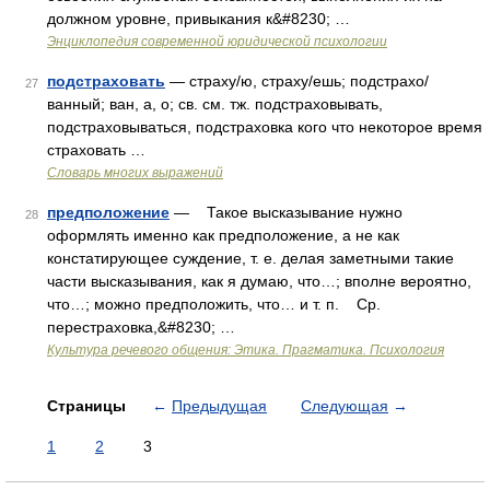
должном уровне, привыкания к&#8230; …
Энциклопедия современной юридической психологии
подстраховать
— страху/ю, страху/ешь; подстрахо/
27
ванный; ван, а, о; св. см. тж. подстраховывать,
подстраховываться, подстраховка кого что некоторое время
страховать …
Словарь многих выражений
предположение
— Такое высказывание нужно
28
оформлять именно как предположение, а не как
констатирующее суждение, т. е. делая заметными такие
части высказывания, как я думаю, что…; вполне вероятно,
что…; можно предположить, что… и т. п. Ср.
перестраховка,&#8230; …
Культура речевого общения: Этика. Прагматика. Психология
Страницы
←
Предыдущая
Следующая
→
1
2
3