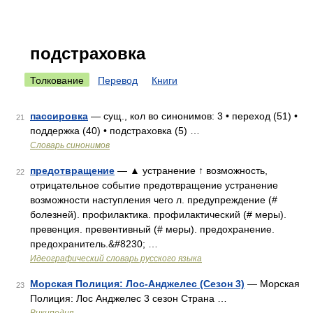
подстраховка
Толкование
Перевод
Книги
пассировка
— сущ., кол во синонимов: 3 • переход (51) •
21
поддержка (40) • подстраховка (5) …
Словарь синонимов
предотвращение
— ▲ устранение ↑ возможность,
22
отрицательное событие предотвращение устранение
возможности наступления чего л. предупреждение (#
болезней). профилактика. профилактический (# меры).
превенция. превентивный (# меры). предохранение.
предохранитель.&#8230; …
Идеографический словарь русского языка
Морская Полиция: Лос-Анджелес (Сезон 3)
— Морская
23
Полиция: Лос Анджелес 3 сезон Страна …